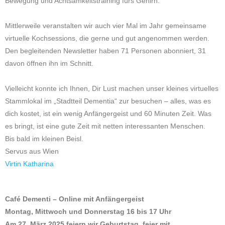
Bewegung und Achtsamkeitstraining fürs Gehirn.
Mittlerweile veranstalten wir auch vier Mal im Jahr gemeinsame
virtuelle Kochsessions, die gerne und gut angenommen werden.
Den begleitenden Newsletter haben 71 Personen abonniert, 31
davon öffnen ihn im Schnitt.
Vielleicht konnte ich Ihnen, Dir Lust machen unser kleines virtuelles
Stammlokal im „Stadtteil Dementia“ zur besuchen – alles, was es
dich kostet, ist ein wenig Anfängergeist und 60 Minuten Zeit. Was
es bringt, ist eine gute Zeit mit netten interessanten Menschen.
Bis bald im kleinen Beisl.
Servus aus Wien
Virtin Katharina
Café Dementi – Online mit Anfängergeist
Montag, Mittwoch und Donnerstag 16 bis 17 Uhr
Am 27. März 2025 feiern wir Geburtstag, feier mit