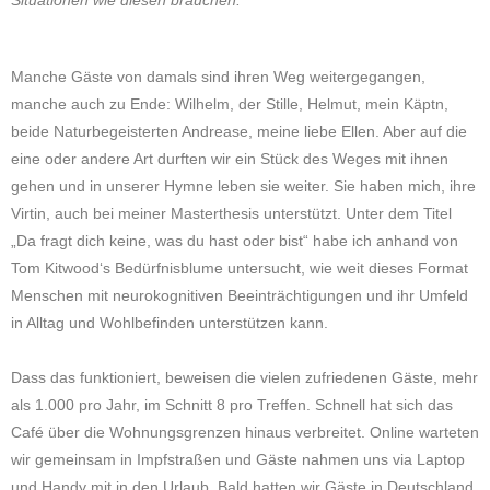
Manche Gäste von damals sind ihren Weg weitergegangen,
manche auch zu Ende: Wilhelm, der Stille, Helmut, mein Käptn,
beide Naturbegeisterten Andrease, meine liebe Ellen. Aber auf die
eine oder andere Art durften wir ein Stück des Weges mit ihnen
gehen und in unserer Hymne leben sie weiter. Sie haben mich, ihre
Virtin, auch bei meiner Masterthesis unterstützt. Unter dem Titel
„Da fragt dich keine, was du hast oder bist“ habe ich anhand von
Tom Kitwood‘s Bedürfnisblume untersucht, wie weit dieses Format
Menschen mit neurokognitiven Beeinträchtigungen und ihr Umfeld
in Alltag und Wohlbefinden unterstützen kann.
Dass das funktioniert, beweisen die vielen zufriedenen Gäste, mehr
als 1.000 pro Jahr, im Schnitt 8 pro Treffen. Schnell hat sich das
Café über die Wohnungsgrenzen hinaus verbreitet. Online warteten
wir gemeinsam in Impfstraßen und Gäste nahmen uns via Laptop
und Handy mit in den Urlaub. Bald hatten wir Gäste in Deutschland