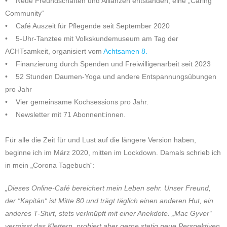
• Neue Freundschaften und Allianzen entstanden, eine „Caring
Community“
• Café Auszeit für Pflegende seit September 2020
• 5-Uhr-Tanztee mit Volkskundemuseum am Tag der
ACHTsamkeit, organisiert vom
Achtsamen 8.
• Finanzierung durch Spenden und Freiwilligenarbeit seit 2023
• 52 Stunden Daumen-Yoga und andere Entspannungsübungen
pro Jahr
• Vier gemeinsame Kochsessions pro Jahr.
• Newsletter mit 71 Abonnent:innen.
Für alle die Zeit für und Lust auf die längere Version haben,
beginne ich im März 2020, mitten im Lockdown. Damals schrieb ich
in mein „Corona Tagebuch“:
„Dieses Online-Café bereichert mein Leben sehr. Unser Freund,
der “Kapitän“ ist Mitte 80 und trägt täglich einen anderen Hut, ein
anderes T-Shirt, stets verknüpft mit einer Anekdote. „Mac Gyver“
vermisst das Klettern, probiert aber gerne stetig neue Perspektiven