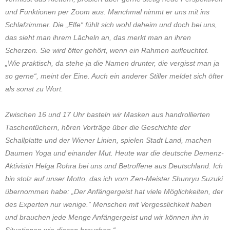
und Funktionen per Zoom aus. Manchmal nimmt er uns mit ins
Schlafzimmer. Die „Elfe“ fühlt sich wohl daheim und doch bei uns,
das sieht man ihrem Lächeln an, das merkt man an ihren
Scherzen. Sie wird öfter gehört, wenn ein Rahmen aufleuchtet.
„Wie praktisch, da stehe ja die Namen drunter, die vergisst man ja
so gerne“, meint der Eine. Auch ein anderer Stiller meldet sich öfter
als sonst zu Wort.
Zwischen 16 und 17 Uhr basteln wir Masken aus handrollierten
Taschentüchern, hören Vorträge über die Geschichte der
Schallplatte und der Wiener Linien, spielen Stadt Land, machen
Daumen Yoga und einander Mut. Heute war die deutsche Demenz-
Aktivistin Helga Rohra bei uns und Betroffene aus Deutschland. Ich
bin stolz auf unser Motto, das ich vom Zen-Meister Shunryu Suzuki
übernommen habe: „Der Anfängergeist hat viele Möglichkeiten, der
des Experten nur wenige.” Menschen mit Vergesslichkeit haben
und brauchen jede Menge Anfängergeist und wir können ihn in
Situationen wie diesen brauchen.“