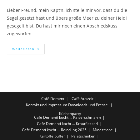
Lieber Freund, mein Käpt’n, ich stelle mir vor, dass du die
Segel gesetzt hast und übers große Meer zu deiner Heidi
gesegelt bist. Du hast mir noch einen Abschiedskuss
zugeworfen…
Weiterlesen
Café Dementi
Café Auszeit
Kontakt und Impressum
Downloads und Presse
Küchenparty
Café Dementi kocht … Kaiserschmarrn
Café Dementi kocht … Krautfleckerl
Café Dementi kocht … Reindling 2025
Minestrone
Kartoffelpuffer
Palatschinken