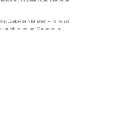
legebereich arbeiten oder gearbeitet
: „Dabei sein ist alles“ – ihr müsst
Wir sprechen uns per Vornamen an,