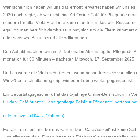
Wahrscheinlich haben wir uns das erhofft, erwartet haben wir uns es n
2020 nachfragte, ob wir nicht eine Art Online-Café für Pflegende ma
sondern für alle. Viele Probleme kann man teilen, fast alle Ressourc
egal, ob man beruflich damit zu tun hat, sich um die Eltern kümmert 
oder sonstwo. Bei uns sind alle willkommen.
Den Auftakt machten wir am 2. Nationalen Aktionstag für Pflegende 
monatlich für 90 Minuten – nächsten Mittwoch, 17. September 2025, 
Und es würde die Virtin sehr freuen, wenn besonders viele von allen
Wir wären auch alle neugierig, wie euer Leben weiter gegangen ist.
Ein Geburtstagsgeschenk hat das 5-jährige Online-Beisl schon im Vo
für das „Café Auszeit – das gepflegte Beisl für Pflegende“ verfasst hat
cafe_auszeit_(104_x_104_mm)
Für alle, die noch nie bei uns waren: Das „Café Auszeit“ ist keine Se